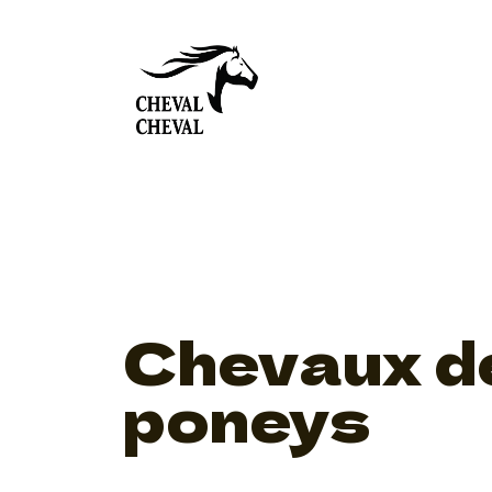
Prix 
Ferra
Chevaux de
poneys