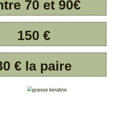
tre 70 et 90€
150 €
30 € la paire