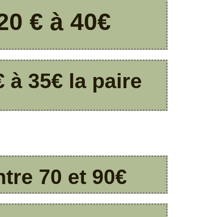
20 € à 40€
€ à 35€ la paire
tre 70 et 90€