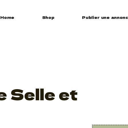
du Maréc
Home
Shop
Publier une annon
nt
 Selle et