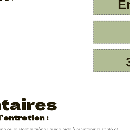
En
taires
d’entretien
:
atine ou le Hoof hygiène liquide aide à maintenir la santé et