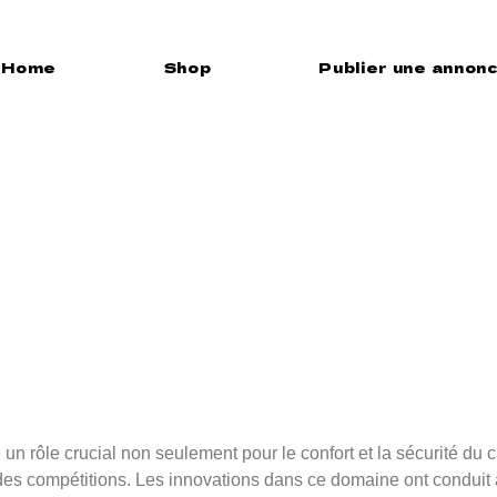
ck Spor
Home
Shop
Publier une annon
ements
nnalisab
un rôle crucial non seulement pour le confort et la sécurité du
des compétitions. Les innovations dans ce domaine ont conduit 