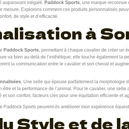
té auparavant inégalé.
Paddock Sports
, une marque reconnue d
r mesure. Explorons comment ces produits personnalisés peuven
rt, de style et d’efficacité.
alisation à S
de
Paddock Sports
, permettant à chaque cavalier de créer un 
re va bien au-delà de l’esthétique; elle touche également la p
orent la communication entre le cavalier et son cheval et augme
onnalisées
. Une selle qui épouse parfaitement la morphologie d
en-être et la performance de l’animal. Pour le cavalier, une sel
é et son confort, facteurs clés pour une équitation efficiente et a
u Style et de l